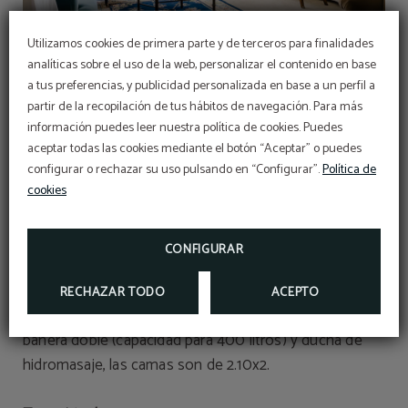
Utilizamos cookies de primera parte y de terceros para finalidades
Suite
analíticas sobre el uso de la web, personalizar el contenido en base
a tus preferencias, y publicidad personalizada en base a un perfil a
partir de la recopilación de tus hábitos de navegación. Para más
Reservas San Fermín
4 impresionantes habitaciones de más de 50m² , con
información puedes leer nuestra política de cookies. Puedes
DISFRUTE DE LA FESTIVIDAD MÁS
IMPORTANTE EN NUESTRO HOTEL
un solemne
carácter histórico
y tremendamente
aceptar todas las cookies mediante el botón “Aceptar” o puedes
Para más información:
especiales por estar
dedicadas a los ilustres
configurar o rechazar su uso pulsando en “Configurar”.
Política de
Teléfono:
948223000
personajes que se alojaron en ellas
cookies
y su intensa
REGALE
Correo electrónico:
REGALE UNA EXPERIENCIA
reservas@granhotellaperla.com
relación con el hotel: Ernest Hemingway (201), Pablo
REGALE UNA EXPERIENCIA 5 ESTRELLAS,
ESCRÍBANOS A
Sarasate (207), Infanta Isabel (601) y el Rey Alfonso
INFORMACION@GRANHOTELLAPERLA.COM
CONFIGURAR
RESERVA YA
(602).
INFORMACIÓN
RECHAZAR TODO
ACEPTO
Todas estas suites tienen sala de estar y baños con
bañera doble (capacidad para 400 litros) y ducha de
hidromasaje, las camas son de 2.10x2.