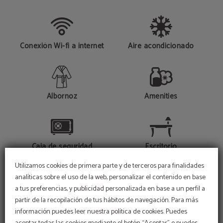
Conexión Wi-fi a internet
Aire acondicionado
Albornoz
Amenities
Caja de seguridad
Escritorio
Utilizamos cookies de primera parte y de terceros para finalidades
analíticas sobre el uso de la web, personalizar el contenido en base
MOSTRAR MÁS
a tus preferencias, y publicidad personalizada en base a un perfil a
Minibar
Secador de pelo
partir de la recopilación de tus hábitos de navegación. Para más
Reservas San Fermín
información puedes leer nuestra política de cookies. Puedes
DISFRUTE DE LA FESTIVIDAD MÁS
IMPORTANTE EN NUESTRO HOTEL