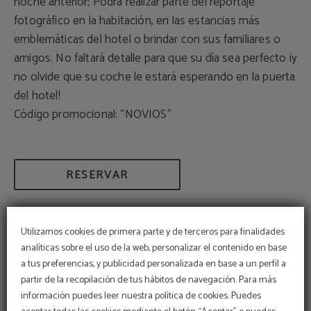
noche anterior; Podrá realizar parte del reportaje
fotográfico en la habitación, en las estancias más
emblemáticas del hotel o brindar con sus familiares o
amigos. No faltará detalle para que su día sea perfecto ¡y
no olvide que su coche le estará esperando en la puerta
del hotel!
Código promocional: “NOVIOS”
RESERVAR
Utilizamos cookies de primera parte y de terceros para finalidades
analíticas sobre el uso de la web, personalizar el contenido en base
PROMOCIONES
a tus preferencias, y publicidad personalizada en base a un perfil a
partir de la recopilación de tus hábitos de navegación. Para más
Reservas San Fermín
información puedes leer nuestra política de cookies. Puedes
DISFRUTE DE LA FESTIVIDAD MÁS
IMPORTANTE EN NUESTRO HOTEL