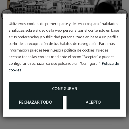
Utilizamos cookies de primera parte y de terceros para finalidades
analíticas sobre el uso de la web, personalizar el contenido en base
a tus preferencias, y publicidad personalizada en base a un perfil a
partir de la recopilación de tus hábitos de navegación. Para más
Reservas San Fermín
información puedes leer nuestra política de cookies. Puedes
DISFRUTE DE LA FESTIVIDAD MÁS
IMPORTANTE EN NUESTRO HOTEL
aceptar todas las cookies mediante el botón “Aceptar” o puedes
Noche de bodas
Para más información:
configurar o rechazar su uso pulsando en “Configurar”.
Política de
Teléfono:
948223000
cookies
REGALE
Correo electrónico:
REGALE UNA EXPERIENCIA
reservas@granhotellaperla.com
REGALE UNA EXPERIENCIA 5 ESTRELLAS,
ESCRÍBANOS A
INFORMACION@GRANHOTELLAPERLA.COM
CONFIGURAR
RESERVA YA
INFORMACIÓN
RECHAZAR TODO
ACEPTO