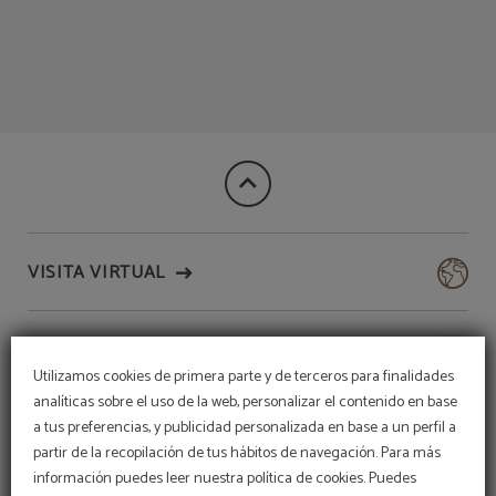
Habitación Superior Histórica Calle Estafeta del Gran Hotel La Perla en Pamplo
VISITA VIRTUAL
TURISMO
Utilizamos cookies de primera parte y de terceros para finalidades
analíticas sobre el uso de la web, personalizar el contenido en base
HISTORIA
a tus preferencias, y publicidad personalizada en base a un perfil a
partir de la recopilación de tus hábitos de navegación. Para más
Reservas San Fermín
información puedes leer nuestra política de cookies. Puedes
DISFRUTE DE LA FESTIVIDAD MÁS
IMPORTANTE EN NUESTRO HOTEL