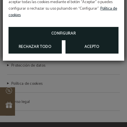
aceptar todas las cookies mediante el botón “Aceptar” o puedes
Para más información:
configurar o rechazar su uso pulsando en “Configurar”.
Política de
Teléfono:
948223000
cookies
REGALE
Correo electrónico:
GRAN HOTEL LA PERLA
REGALE UNA EXPERIENCIA
reservas@granhotellaperla.com
REGALE UNA EXPERIENCIA 5 ESTRELLAS,
ESCRÍBANOS A
INFORMACION@GRANHOTELLAPERLA.COM
CONFIGURAR
RESERVA YA
INFORMACIÓN
Condiciones del programa
RECHAZAR TODO
ACEPTO
MEMBERS ONLY
Protección de datos
Política de cookies
Aviso legal